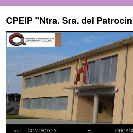
CPEIP "Ntra. Sra. del Patrocin
Saltar
Inici
CONTACTO Y
EL
ÓRGAN