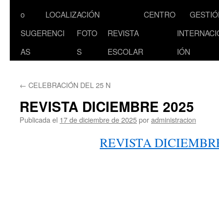
al
o
LOCALIZACIÓN
CENTRO
GESTIÓ
contenido
SUGERENCI
FOTO
REVISTA
INTERNACI
AS
S
ESCOLAR
IÓN
←
CELEBRACIÓN DEL 25 N
REVISTA DICIEMBRE 2025
Publicada el
17 de diciembre de 2025
por
administracion
REVISTA DICIEMBRE