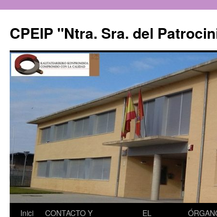
CPEIP "Ntra. Sra. del Patrocin
Saltar
Inici
CONTACTO Y
EL
ÓRGAN