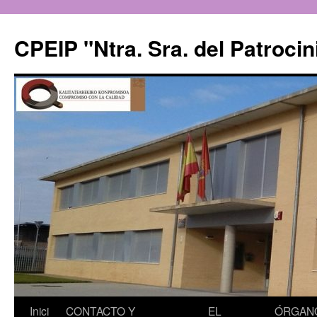
CPEIP "Ntra. Sra. del Patrocin
Saltar
Inici
CONTACTO Y
EL
ÓRGAN