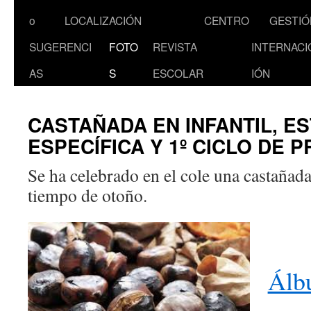
al
o
LOCALIZACIÓN
CENTRO
GESTIÓ
contenido
SUGERENCI
FOTO
REVISTA
INTERNACI
AS
S
ESCOLAR
IÓN
CASTAÑADA EN INFANTIL, E
ESPECÍFICA Y 1º CICLO DE P
Se ha celebrado en el cole una castañada
tiempo de otoño.
Álb