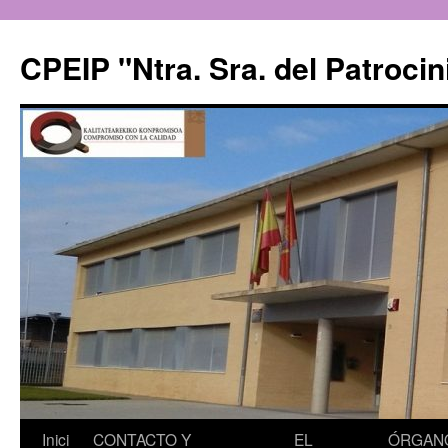
CPEIP "Ntra. Sra. del Patrocin
Saltar
Inici
CONTACTO Y
EL
ÓRGAN