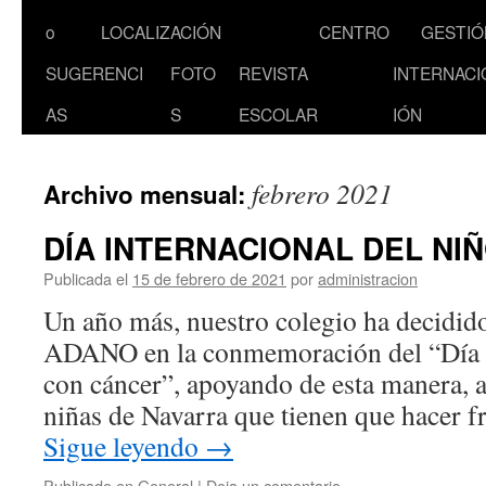
al
o
LOCALIZACIÓN
CENTRO
GESTIÓ
contenido
SUGERENCI
FOTO
REVISTA
INTERNACI
AS
S
ESCOLAR
IÓN
febrero 2021
Archivo mensual:
DÍA INTERNACIONAL DEL NI
Publicada el
15 de febrero de 2021
por
administracion
Un año más, nuestro colegio ha decidid
ADANO en la conmemoración del “Día I
con cáncer”, apoyando de esta manera, a
niñas de Navarra que tienen que hacer f
Sigue leyendo
→
Publicado en
General
|
Deja un comentario