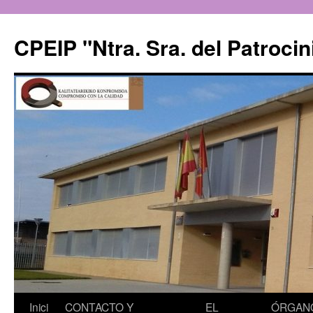
CPEIP "Ntra. Sra. del Patrocin
Saltar
Inici
CONTACTO Y
EL
ÓRGAN