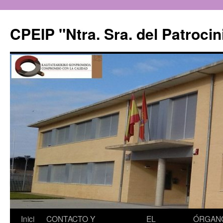
CPEIP "Ntra. Sra. del Patrocin
Saltar
Inici
CONTACTO Y
EL
ÓRGAN