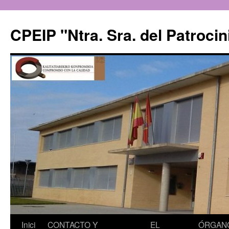
CPEIP "Ntra. Sra. del Patrocin
Saltar
Inici
CONTACTO Y
EL
ÓRGAN