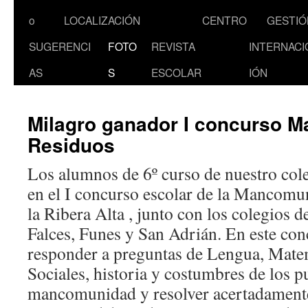
al
o
LOCALIZACIÓN
CENTRO
GESTIÓ
contenido
SUGERENCI
FOTO
REVISTA
INTERNACI
AS
S
ESCOLAR
IÓN
Milagro ganador I concurso 
Residuos
Los alumnos de 6º curso de nuestro col
en el I concurso escolar de la Mancomu
la Ribera Alta , junto con los colegios d
Falces, Funes y San Adrián. En este co
responder a preguntas de Lengua, Matem
Sociales, historia y costumbres de los p
mancomunidad y resolver acertadamente