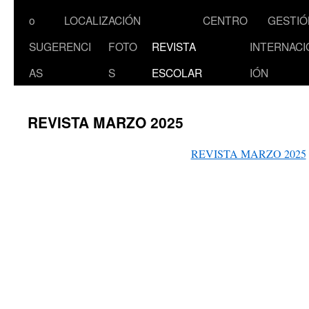
al
o
LOCALIZACIÓN
CENTRO
GESTIÓ
contenido
SUGERENCI
FOTO
REVISTA
INTERNACI
AS
S
ESCOLAR
IÓN
REVISTA MARZO 2025
REVISTA MARZO 2025