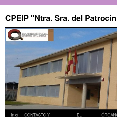
CPEIP "Ntra. Sra. del Patrocin
Saltar
Inici
CONTACTO Y
EL
ÓRGAN