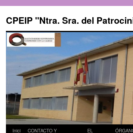
CPEIP "Ntra. Sra. del Patrocin
Saltar
Inici
CONTACTO Y
EL
ÓRGAN