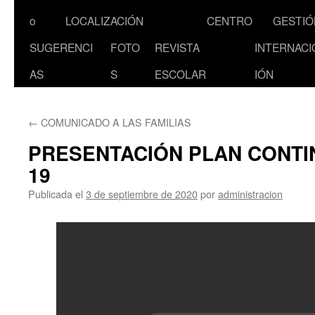
al
o
LOCALIZACIÓN
CENTRO
GESTIÓ
contenido
SUGERENCI
FOTO
REVISTA
INTERNACI
AS
S
ESCOLAR
IÓN
←
COMUNICADO A LAS FAMILIAS
PRESENTACIÓN PLAN CONTI
19
Publicada el
3 de septiembre de 2020
por
administracion