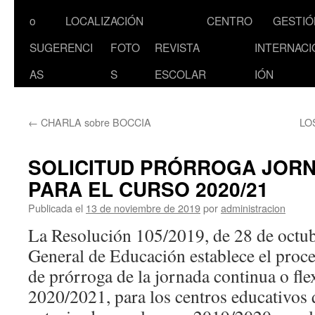
al
o
LOCALIZACIÓN
CENTRO
GESTIÓ
contenido
SUGERENCI
FOTO
REVISTA
INTERNACI
AS
S
ESCOLAR
IÓN
←
CHARLA sobre BOCCIA
LO
SOLICITUD PRÓRROGA JOR
PARA EL CURSO 2020/21
Publicada el
13 de noviembre de 2019
por
administracion
La Resolución 105/2019, de 28 de octub
General de Educación establece el proce
de prórroga de la jornada continua o flex
2020/2021, para los centros educativos 