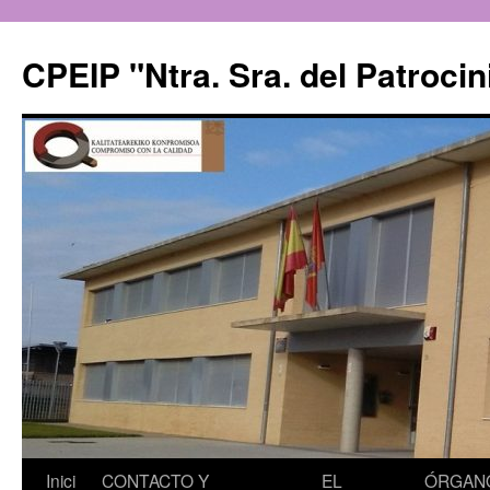
CPEIP "Ntra. Sra. del Patrocin
Saltar
Inici
CONTACTO Y
EL
ÓRGAN