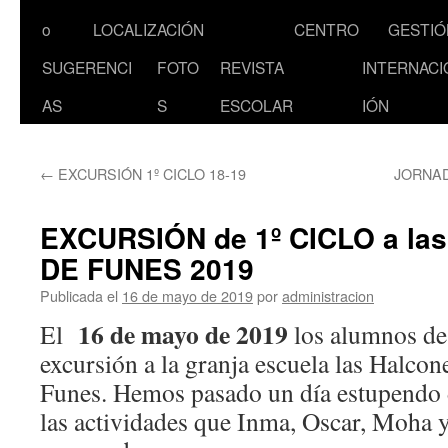
al
o
LOCALIZACIÓN
CENTRO
GESTIÓ
contenido
SUGERENCI
FOTO
REVISTA
INTERNACI
AS
S
ESCOLAR
IÓN
←
EXCURSIÓN 1º CICLO 18-19
JORNAD
EXCURSIÓN de 1º CICLO a l
DE FUNES 2019
Publicada el
16 de mayo de 2019
por
administracion
16 de mayo de 2019
El
los alumnos de 
excursión a la granja escuela las Halco
Funes. Hemos pasado un día estupendo 
las actividades que Inma, Oscar, Moha