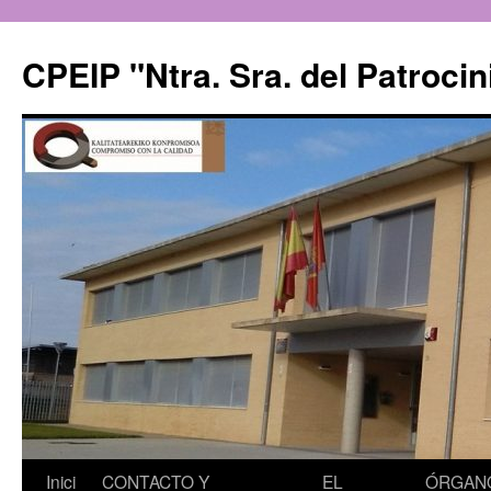
CPEIP "Ntra. Sra. del Patrocin
Saltar
Inici
CONTACTO Y
EL
ÓRGAN